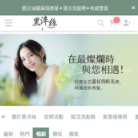
惜福良品 | 黑淬絲│植萃髮肌專家
夏日油膩扁塌救星✦漢方洗髮精✦有感豐盈
遠離油癢雪花✦蜂膠洗髮精✦淨化平衡
✦染後護色必備✦墨之君海藻胜肽洗髮精
暑假旅遊去✦外出自備✦洗護梳旅行組
關於黑淬絲
官網活動
賦活洗髮精
氣墊按摩梳
最新
熱門
暢銷
價低
價高