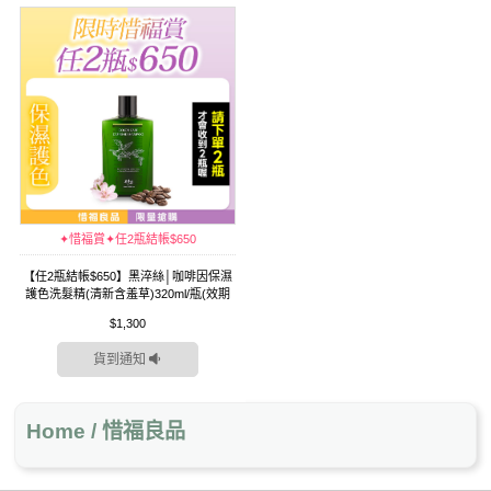
✦惜福賞✦任2瓶結帳$650
【任2瓶結帳$650】黑淬絲│咖啡因保濕
護色洗髮精(清新含羞草)320ml/瓶(效期
2026.11.21)
$1,300
貨到通知
Home / 惜福良品