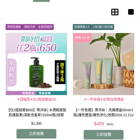
清爽型護髮
頭皮可用
全髮質適用
洗護禮盒3入
2洗1護三款任選
洗護旅行組2入請點我
限時 83 折
✦惜福賞✦任2瓶結帳$650
✦一件免運✦送禮自用禮盒
【任2瓶結帳$650】黑淬絲│水潤輕感髮
【一件免運】黑淬絲｜洗護禮盒50mlx3
肌護髮素(清新含羞草)320ml/瓶(效期
瓶(護色豐盈/護色淨化(效期2026.11.21)/
2026.11.22)
淨化豐盈(效期2026.11.22)
$499
$1,300
$600
立即搶購
立即搶購