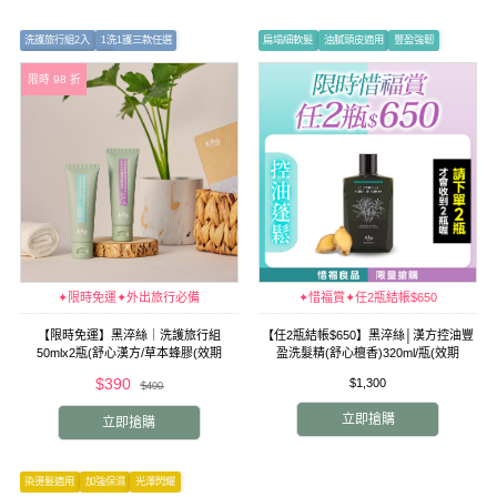
洗護旅行組2入
1洗1護三款任選
扁塌細軟髮
油膩頭皮適用
豐盈強韌
洗護禮盒3入請點我
限時 98 折
✦限時免運✦外出旅行必備
✦惜福賞✦任2瓶結帳$650
【限時免運】黑淬絲｜洗護旅行組
【任2瓶結帳$650】黑淬絲│漢方控油豐
50mlx2瓶(舒心漢方/草本蜂膠(效期
盈洗髮精(舒心檀香)320ml/瓶(效期
2026.11.22)/清新咖啡因(效期
2026.12.13)
$390
$1,300
$400
2026.11.21)
立即搶購
立即搶購
染燙髮適用
加強保濕
光澤閃耀