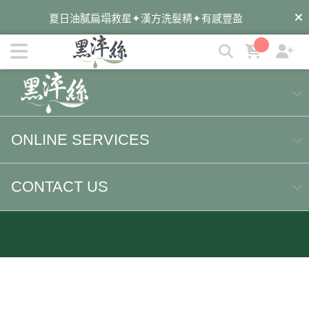
service@yabin.com.tw | 黑淬絲│植萃髮肌專家
夏日油膩扁塌救星✦漢方洗髮精✦有感豐盈
遠離油癢雪花✦蜂膠洗髮精✦淨化平衡
✦染後護色必備✦墨之君海藻胜肽洗髮精
暑假旅遊去✦外出自備✦洗護梳旅行組
ONLINE SERVICES
CONTACT US