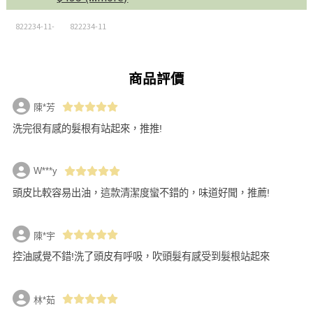
822234-11-
822234-11
商品評價
陳*芳
洗完很有感的髮根有站起來，推推!
W***y
頭皮比較容易出油，這款清潔度蠻不錯的，味道好聞，推薦!
陳*宇
控油感覺不錯!洗了頭皮有呼吸，吹頭髮有感受到髮根站起來
林*茹