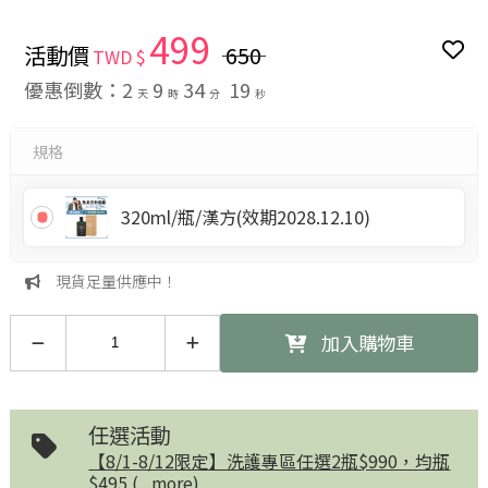
499
活動價
650
TWD $
優惠倒數：
2
9
34
18
天
時
分
秒
規格
320ml/瓶/漢方(效期2028.12.10)
現貨足量供應中！
加入購物車
任選活動
【8/1-8/12限定】洗護專區任選2瓶$990，均瓶
$495 (...more)