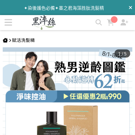
新到貨 黑淬絲│漢方控油豐盈洗髮精(舒心檀香)320ml/瓶(效期
✦染後護色必備✦墨之君海藻胜肽洗髮精
2028.12.10) | 黑淬絲│植萃髮肌專家
暑假旅遊去✦外出自備✦洗護梳旅行組
賦活洗髮精
1
/
5