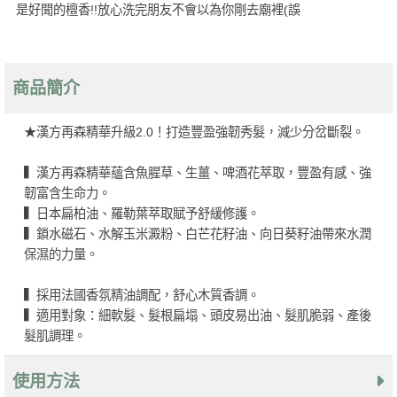
是好聞的檀香!!放心洗完朋友不會以為你剛去廟裡(誤
商品簡介
★漢方再森精華升級2.0！打造豐盈強韌秀髮，減少分岔斷裂。
▍漢方再森精華蘊含魚腥草、生薑、啤酒花萃取，豐盈有感、強
韌富含生命力。
▍日本扁柏油、羅勒葉萃取賦予舒緩修護。
▍鎖水磁石、水解玉米澱粉、白芒花籽油、向日葵籽油帶來水潤
保濕的力量。
▍採用法國香氛精油調配，舒心木質香調。
▍適用對象：細軟髮、髮根扁塌、頭皮易出油、髮肌脆弱、產後
髮肌調理。
使用方法