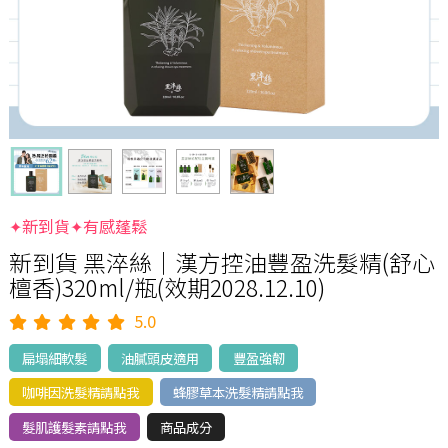
✦新到貨✦有感蓬鬆
新到貨 黑淬絲│漢方控油豐盈洗髮精(舒心
檀香)320ml/瓶(效期2028.12.10)
5.0
扁塌細軟髮
油膩頭皮適用
豐盈強韌
咖啡因洗髮精請點我
蜂膠草本洗髮精請點我
髮肌護髮素請點我
商品成分