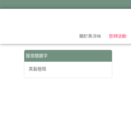
【黑髮極限】搜尋結果 | 黑淬絲│植萃髮肌專家
關於黑淬絲
官網活動
搜尋關鍵字
黑髮極限