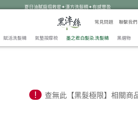
夏日油膩扁塌救星✦漢方洗髮精✦有感豐盈
遠離油癢雪花✦蜂膠洗髮精✦淨化平衡
常見問題
聯繫我們
✦染後護色必備✦墨之君海藻胜肽洗髮精
暑假旅遊去✦外出自備✦洗護梳旅行組
賦活洗髮精
氣墊按摩梳
墨之君白髮染.洗髮精
黑選物
!
查無此【黑髮極限】相關商