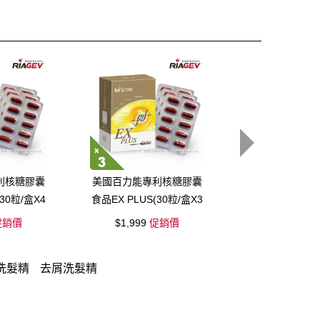
利核糖膠囊
美國百力能專利核糖膠囊
【洗護木梳組】
30粒/盒X4
食品EX PLUS(30粒/盒X3
洗+1護+
盒)
銷價
$1,999
促銷價
$1,750
組
洗髮精
去屑洗髮精