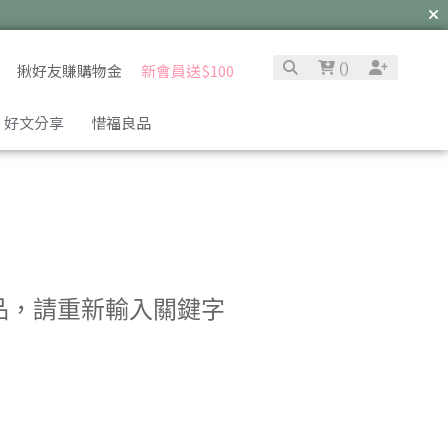
(
)
揪好友賺購物金
新會員送$100
好文分享
惜福良品
品，請重新輸入關鍵字