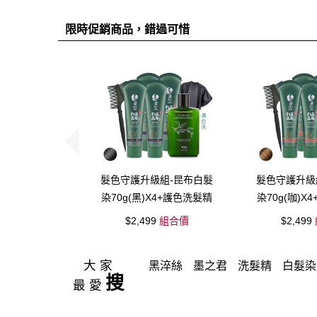
限時促銷商品，錯過可惜
髮色守護升級組-昆布白髮
髮色守護升級
染70g(黑)X4+護色洗髮精
染70g(咖)X
X1+披肩X1+染髮梳X1
X1+披肩X1
$2,499
組合價
$2,499
大家
黑淬絲
墨之君
洗髮精
白髮染
搜
最愛