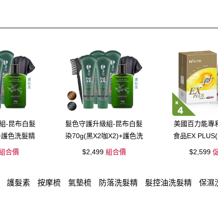
組-昆布白髮
髮色守護升級組-昆布白髮
美國百力能專
4+護色洗髮精
染70g(黑X2咖X2)+護色洗
食品EX PLUS(
+染髮梳X1
髮精X1+披肩X1+染髮梳
盒)
組合價
$2,499
組合價
$2,599
促
X1
護髮素
按摩梳
氣墊梳
防落洗髮精
髮控油洗髮精
保濕