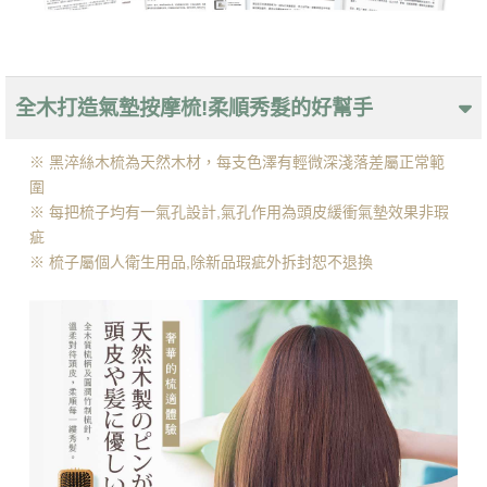
全木打造氣墊按摩梳!柔順秀髮的好幫手
※ 黑淬絲木梳為天然木材，每支色澤有輕微深淺落差屬正常範
圍
※ 每把梳子均有一氣孔設計,氣孔作用為頭皮緩衝氣墊效果非瑕
疵
※ 梳子屬個人衛生用品,除新品瑕疵外拆封恕不退換