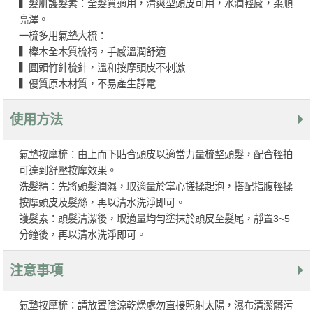
▍髮肌護髮素：全髮質適用，清爽型頭皮可用，水潤輕感，柔順
亮澤。
一梳多用氣墊大梳：
▍櫸木全木質梳柄，手感溫潤舒適
▍圓頭竹針梳針，溫和按摩頭皮不刺激
▍優質原木材質，不易產生靜電
使用方法
氣墊按摩梳：由上而下貼合頭皮以適當力量梳整頭髮，配合輕拍
可達到舒壓按摩效果。
洗髮精：先將頭髮潤濕，取適量於掌心搓揉起泡，搭配指腹輕揉
按摩頭皮及髮絲，再以清水洗淨即可。
護髮素：頭髮清潔後，取適量均勻塗抹於頭皮至髮尾，靜置3~5
分鐘後，再以清水洗淨即可。
注意事項
氣墊按摩梳：請放置陰涼乾燥處勿直接照射太陽，濕布清潔髒污