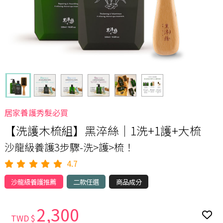
居家養護秀髮必買
【洗護木梳組】黑淬絲│1洗+1護+大梳
沙龍級養護3步驟-洗>護>梳！
4.7
沙龍級養護推薦
二款任選
商品成分
2,300
TWD $