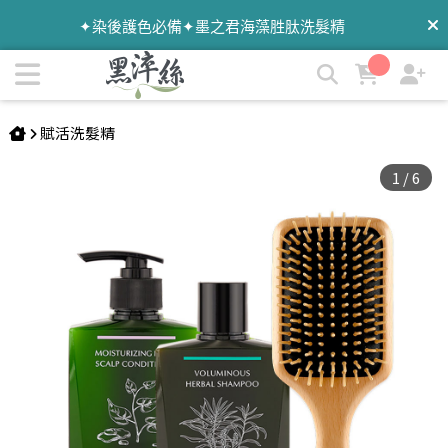
【洗護木梳組】黑淬絲│1洗+1護+大梳 | 黑淬絲│植萃髮肌專家
✦染後護色必備✦墨之君海藻胜肽洗髮精
暑假旅遊去✦外出自備✦洗護梳旅行組
賦活洗髮精
1
/
6