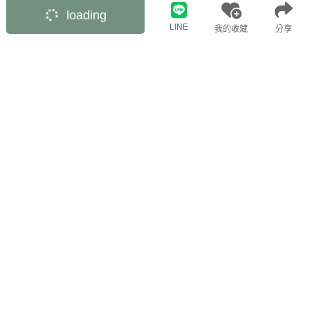
loading
LINE
我的收藏
分享
ONLINE SERVICES
CONTACT US