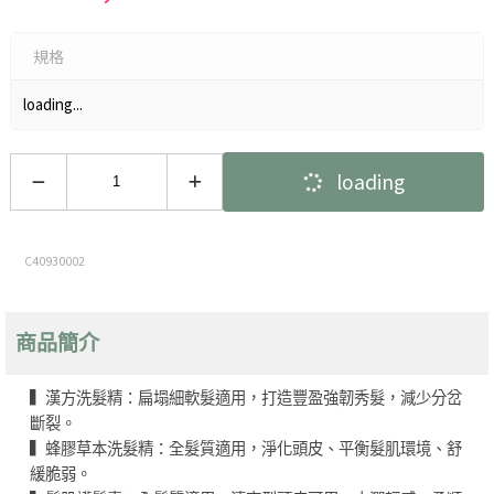
規格
loading...
loading
C40930002
商品簡介
▍漢方洗髮精：扁塌細軟髮適用，打造豐盈強韌秀髮，減少分岔
斷裂。
▍蜂膠草本洗髮精：全髮質適用，淨化頭皮、平衡髮肌環境、舒
緩脆弱。