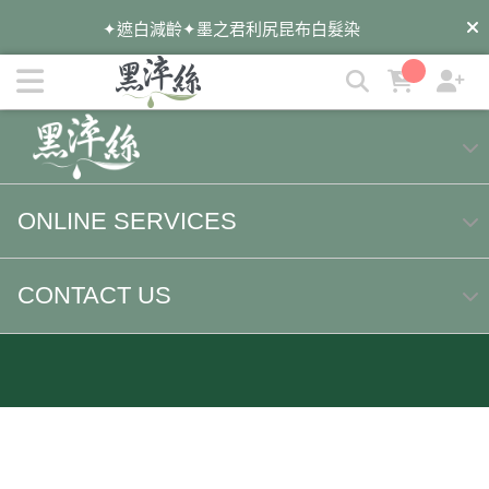
黑淬絲│植萃髮肌專家 | 黑淬絲│植萃髮肌專家
✦遮白減齡✦墨之君利尻昆布白髮染
夏日油膩扁塌救星✦漢方洗髮精✦有感豐盈
遠離油癢雪花✦蜂膠洗髮精✦淨化平衡
✦染後護色必備✦墨之君海藻胜肽洗髮精
ONLINE SERVICES
暑假旅遊去✦外出自備✦洗護梳旅行組
CONTACT US