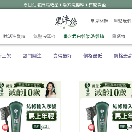
夏日油膩扁塌救星✦漢方洗髮精✦有感豐盈
遠離油癢雪花✦蜂膠洗髮精✦淨化平衡
常見問題
聯繫我們
✦染後護色必備✦墨之君海藻胜肽洗髮精
暑假旅遊去✦外出自備✦洗護梳旅行組
賦活洗髮精
氣墊按摩梳
墨之君白髮染.洗髮精
黑選物
新上架
熱門關注
賣得最好
價格最低
價格最