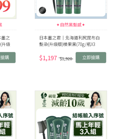
黑
✦自然黑髮感✦
本墨之
日本墨之君｜北海道利尻昆布白
(升級
髮染(升級版)榛果黑(70g/瓶X3
瓶)+染髮梳X1
$1,197
即搶購
立即搶購
$1,920