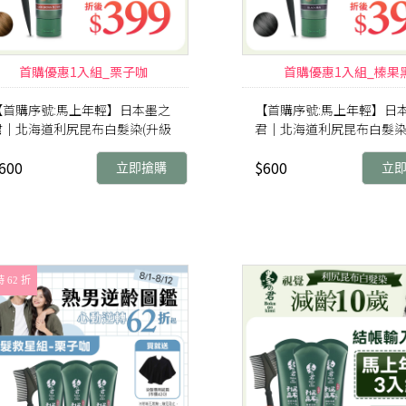
首購優惠1入組_栗子咖
首購優惠1入組_榛果
【首購序號:馬上年輕】日本墨之
【首購序號:馬上年輕】日
君｜北海道利尻昆布白髮染(升級
君｜北海道利尻昆布白髮染
)栗子咖(70g/瓶)
版)榛果黑(70g/瓶)
600
$600
立即搶購
立
 62 折