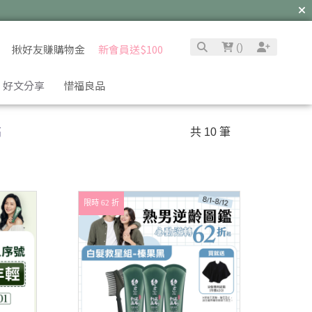
(
)
揪好友賺購物金
新會員送$100
好文分享
惜福良品
高
共 10 筆
限時 62 折