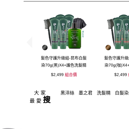
髮色守護升級組-昆布白髮
髮色守護升級
染70g(黑)X4+護色洗髮精
染70g(咖)X
X1+披肩X1+染髮梳X1
X1+披肩X1
$2,499
組合價
$2,499
大家
黑淬絲
墨之君
洗髮精
白髮染
搜
最愛