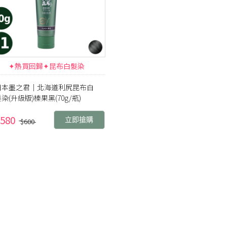
✦熱買回歸✦昆布白髮染
日本墨之君｜北海道利尻昆布白
染(升級版)榛果黑(70g/瓶)
580
立即搶購
$600