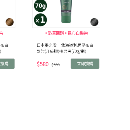
染
✦熱買回歸✦昆布白髮染
昆布白
日本墨之君｜北海道利尻昆布白
)
髮染(升級版)榛果黑(70g/瓶)
$580
即搶購
立即搶購
$600