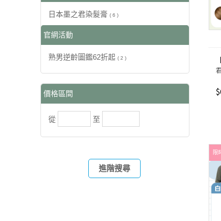
日本墨之君染髮膏
( 6 )
官網活動
熟男逆齡圖鑑62折起
( 2 )
版
$
價格區間
從
至
限時
進階搜尋