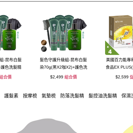
組-昆布白髮
髮色守護升級組-昆布白髮
美國百力能專
4+護色洗髮精
染70g(黑X2咖X2)+護色洗
食品EX PLUS(
+染髮梳X1
髮精X1+披肩X1+染髮梳
盒)
組合價
$2,499
組合價
$2,599
促
X1
護髮素
按摩梳
氣墊梳
防落洗髮精
髮控油洗髮精
保濕