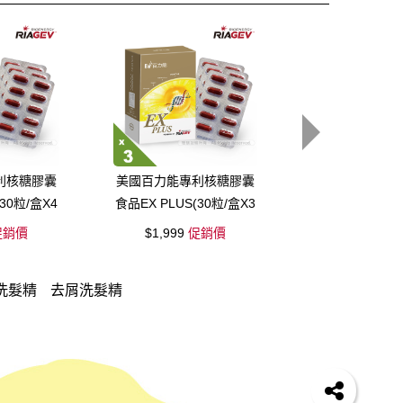
利核糖膠囊
美國百力能專利核糖膠囊
【洗護木梳組】
30粒/盒X4
食品EX PLUS(30粒/盒X3
洗+1護+
盒)
銷價
$1,999
促銷價
$1,750
組
洗髮精
去屑洗髮精