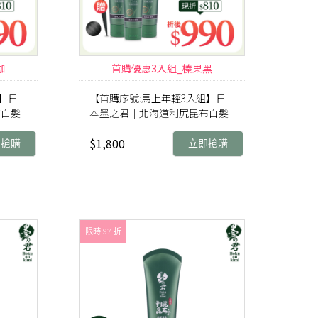
咖
首購優惠3入組_榛果黑
】日
【首購序號:馬上年輕3入組】日
布白髮
本墨之君｜北海道利尻昆布白髮
瓶)
染(升級版)榛果黑(70g/瓶X3瓶)
$1,800
即搶購
立即搶購
限時 97 折