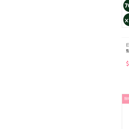
髮
$
限時