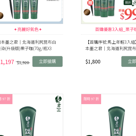
✦亮麗好氣色✦
首購優惠3入組_栗子
日本墨之君｜北海道利尻昆布白
【首購序號:馬上年輕3入組
染(升級版)栗子咖(70g/瓶X3
本墨之君｜北海道利尻昆
)+染髮梳X1
染(升級版)栗子咖(70g/瓶X3
1,197
$1,800
立即搶購
立
$1,920
 97 折
限時 97 折