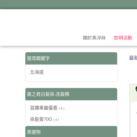
【北海道】搜尋結果 | 黑淬絲│植萃髮肌專家
關於黑淬絲
官網活動
最
搜尋關鍵字
北海道
墨之君白髮染.洗髮精
首購專屬優惠
( 4 )
染髮膏70G
( 4 )
黑選物