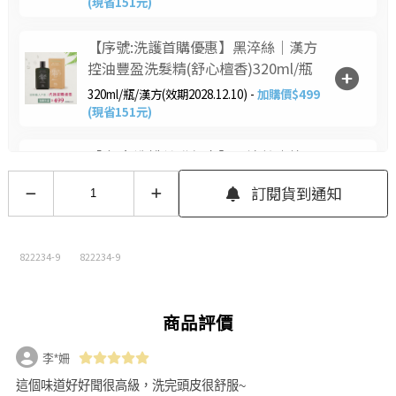
(現省151元)
【序號:洗護首購優惠】黑淬絲│漢方
控油豐盈洗髮精(舒心檀香)320ml/瓶
320ml/瓶/漢方(效期2028.12.10) -
加購價$499
(現省151元)
【序號:洗護首購優惠】黑淬絲│蜂膠
草本淨化洗髮精(清新亞麻)320ml/瓶
訂閱貨到通知
320ml/瓶/蜂膠(效期2028.12.8) -
加購價$499
(現省151元)
822234-9
822234-9
商品評價
李*姍
這個味道好好聞很高級，洗完頭皮很舒服~