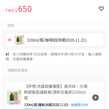
650
TWD $
規格
320ml/瓶/咖啡因(效期2026.11.21)
加入物購物車 前往結帳，選擇收件與付款方式後，輸入優惠
碼：洗護首購優惠
加購限定優惠
【序號:洗護首購優惠】黑淬絲│水潤
輕感髮肌護髮素(清新含羞草)320ml/
瓶
320ml/瓶/護髮(效期2028.12.10) -
加購價$499