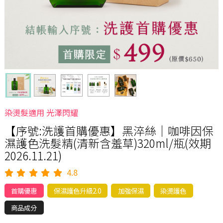
染燙髮適用 光澤閃耀
【序號:洗護首購優惠】黑淬絲│咖啡因保
濕護色洗髮精(清新含羞草)320ml/瓶(效期
2026.11.21)
4.8
首購優惠
保濕護色升級2.0
加強保濕
染燙護色
商品成分