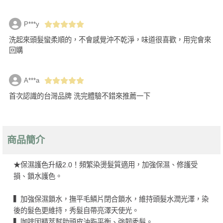
P***y
洗起來頭髮蠻柔順的，不會感覺沖不乾淨，味道很喜歡，用完會來
回購
A***a
首次認識的台灣品牌 洗完體驗不錯來推薦一下
商品簡介
★保濕護色升級2.0！頻繁染燙髮質適用，加強保濕、修護受
損、鎖水護色。
▍加強保濕鎖水，撫平毛鱗片閉合鎖水，維持頭髮水潤光澤，染
後的髮色更維持，秀髮自帶亮澤天使光。
▍咖啡因精萃幫助頭皮油脂平衡、強韌秀髮。