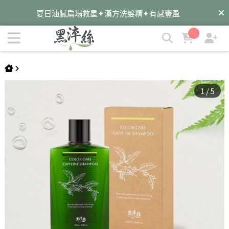
夏日油膩扁塌救星✦漢方洗髮精✦有感豐盈
【序號:洗護首購優惠】黑淬絲│咖啡因保濕護色洗髮精(清新含
羞草)320ml/瓶(效期2026.11.21) | 黑淬絲│植萃髮肌專家
遠離油癢雪花✦蜂膠洗髮精✦淨化平衡
✦染後護色必備✦墨之君海藻胜肽洗髮精
1
/
5
暑假旅遊去✦外出自備✦洗護梳旅行組