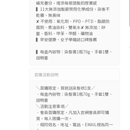
補充養分，增添每根頭髮的厚實感
▍11大無添加髮廊常用化學成份，染後不
乾癢、無臭味
✘ 不使用：氧化劑、PPD、PTD、酯類防
腐劑、焦油染料、雙氧水✘ 無添加：矽
靈、香料、甲苯、甲醛、礦物油
▍早安健康、女子學雜誌口碑推薦
▍每盒內容物：染髮膏1瓶70g、手套1雙、
說明書
首購活動說明
＼首購限定，買就送染髮梳1支／
．每盒內容物：染髮膏1瓶70g、手套1雙、
說明書
＼活動注意事項／
．會員首購限定，凡加入官網會員即可購
買，每人限購一次。
．相同姓名、地址、電話、EMAIL視為同一