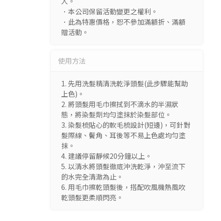
人。
．本公司保留活動變更之權利。
．此為特惠價格，恕不參加滿額折、滿額
贈活動。
使用方法
1. 先用洗髮精清洗乾淨頭髮(此步驟能幫助
上色)。
2. 將頭髮用毛巾擦拭到不滴水的半濕狀
態，將染髮劑均勻塗抹於染髮部位。
3. 染髮梳貼心的軟毛梳設計(短邊)，可針對
髮際線、鬢角、耳後等不易上色處均勻塗
抹。
4. 建議停留靜候20分鐘以上。
5. 以清水將頭髮徹底沖洗乾淨，沖至流下
的水完全清澈為止。
6. 用毛巾擦乾頭髮後，搭配吹風機熱風吹
乾頭髮更柔順閃亮。
加入物購物車 前往結帳，
現貨足量供應中！