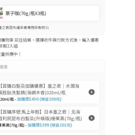
栗子咖(70g/瓶X3瓶)
墨之君昆布護染膏專用染髮梳X1
物購物車 前往結帳，選擇收件與付款方式後，輸入優惠
年輕3入組
足量供應中！
優惠
【首購白髮染加購優惠】墨之君｜水潤海
藻胜肽洗髮精(海嶼木香)320ml/瓶
320ml/瓶 -
加購價$450 (現省200元)
【首購序號:馬上年輕】日本墨之君｜北海
道利尻昆布白髮染(升級版)榛果黑(70g/瓶)
榛果黑(70g/瓶) -
加購價$399 (現省201元)