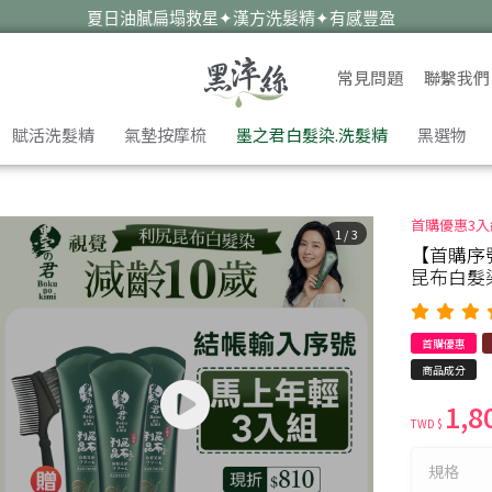
版)栗子咖(70g/瓶X3瓶) | 黑淬絲│植萃髮肌專家
遠離油癢雪花✦蜂膠洗髮精✦淨化平衡
✦染後護色必備✦墨之君海藻胜肽洗髮精
常見問題
聯繫我們
暑假旅遊去✦外出自備✦洗護梳旅行組
賦活洗髮精
氣墊按摩梳
墨之君白髮染.洗髮精
黑選物
首購優惠3入
1
/
3
【首購序
昆布白髮染
首購優惠
商品成分
1,8
TWD $
規格