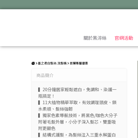
【首購序號:馬上年輕3入組】日本墨之君｜北海道利尻昆布白髮染(升級
關於黑淬絲
官網活動
墨之君白髮染.洗髮精
首購專屬優惠
商品簡介
▍20分鐘居家輕鬆遮白，免調和、染護一
瓶搞定！
▍11大植物精華萃取，有效調理頭皮、鎖
水柔順、髮絲強韌
▍獨家色素導航技術，將黑色/咖色大分子
附著毛髮外層，小分子深入髮芯，雙重吸
附更顯色
▍結構式護髮，為髮絲注入三重水解蛋白