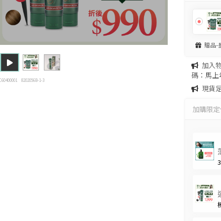
贈品-
加入
碼：馬上
C60400001
8202056B-1-3
現貨
加購限定