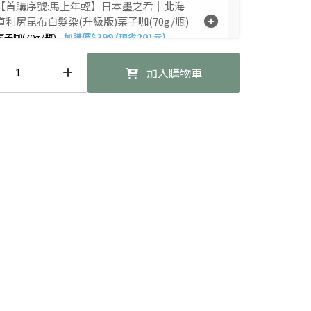
【首購序號:馬上年輕】日本墨之君｜北海
道利尻昆布白髮染(升級版)栗子咖(70g/瓶)
栗子咖(70g/瓶) -
加購價$399 (現省201元)
墨之君染髮專用披肩
加入購物車
/件 -
加購價$229 (現省191元)