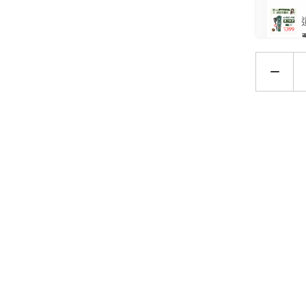
選擇收件與付款方式後，輸入優惠碼：馬上年輕3入組