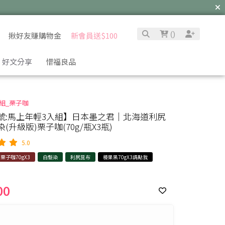
(
)
揪好友賺購物金
新會員送$100
好文分享
惜福良品
組_栗子咖
號:馬上年輕3入組】日本墨之君｜北海道利尻
(升級版)栗子咖(70g/瓶X3瓶)
5.0
栗子咖70gX3
白髮染
利尻昆布
榛果黑70gX3請點我
00