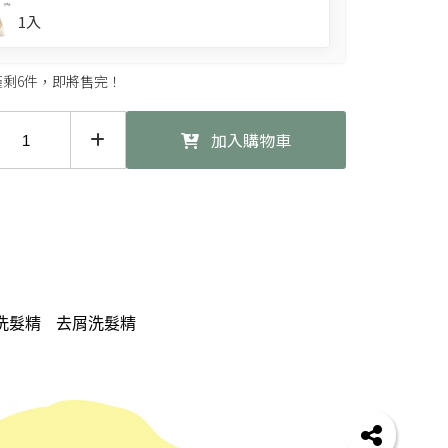
1入
僅剩6件，即將售完！
加入購物車
洗髮精
去屑洗髮精