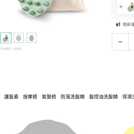
現貨
U53140001
KS0116
護髮素
按摩梳
氣墊梳
防落洗髮精
髮控油洗髮精
保濕