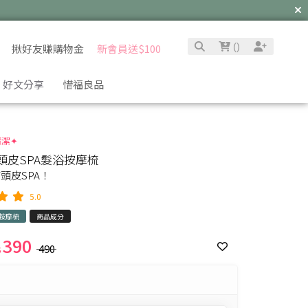
(
)
揪好友賺購物金
新會員送$100
好文分享
惜福良品
清潔✦
頭皮SPA髮浴按摩梳
頭皮SPA！
5.0
按摩梳
商品成分
390
490
$
確定並返回