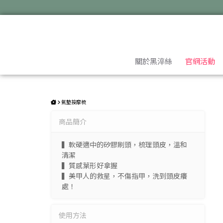
黑淬絲│頭皮SPA髮浴按摩梳 | 黑淬絲│植萃髮肌專家
關於黑淬絲
官網活動
氣墊按摩梳
商品簡介
▍軟硬適中的矽膠刷頭，梳理頭皮，溫和
清潔
▍質感葉形好拿握
現
▍美甲人的救星，不傷指甲，洗到頭皮癢
處！
返回
使用方法