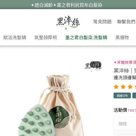
✦遮白減齡✦墨之君利尻昆布白髮染
夏日油膩扁塌救星✦漢方洗髮精✦有感豐盈
常見問題
聯繫我們
遠離油癢雪花✦蜂膠洗髮精✦淨化平衡
✦染後護色必備✦墨之君海藻胜肽洗髮精
賦活洗髮精
氣墊按摩梳
墨之君白髮染.洗髮精
黑選物
暑假旅遊去✦外出自備✦洗護梳旅行組
✦深層按摩
1
/
3
黑淬絲│
邊洗頭邊幫
頭皮SPA
貨僅剩6件，即將售完！
活動價
TWD 
加入購物車
規格