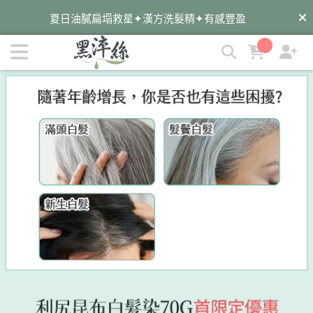
墨之君白髮染.洗髮精首購優惠 | 黑淬絲│植萃髮肌專家
夏日油膩扁塌救星✦漢方洗髮精✦有感豐盈
遠離油癢雪花✦蜂膠洗髮精✦淨化平衡
✦染後護色必備✦墨之君海藻胜肽洗髮精
暑假旅遊去✦外出自備✦洗護梳旅行組